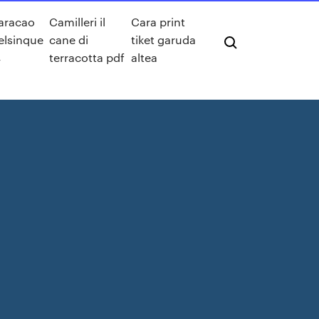
aracao
Camilleri il
Cara print
elsinque
cane di
tiket garuda
4
terracotta pdf
altea