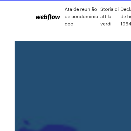
Ata de reunião
Storia di
Decl
de condominio
attila
de h
doc
verdi
196