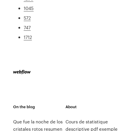
1045
572
747
1712
On the blog
About
Que fue la noche de los
Cours de statistique
cristales rotos resumen
descriptive pdf exemple